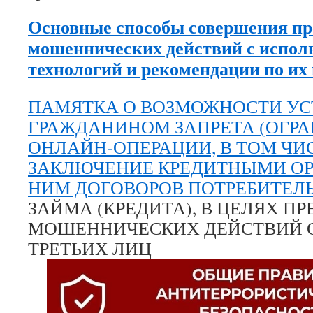
Основные способы совершения п
мошеннических действий
с испол
технологий
и рекомендации по и
ПАМЯТКА О ВОЗМОЖНОСТИ У
ГРАЖДАНИНОМ ЗАПРЕТА (ОГРА
ОНЛАЙН-ОПЕРАЦИИ, В ТОМ ЧИ
ЗАКЛЮЧЕНИЕ КРЕДИТНЫМИ О
НИМ ДОГОВОРОВ ПОТРЕБИТЕЛ
ЗАЙМА (КРЕДИТА), В ЦЕЛЯХ П
МОШЕННИЧЕСКИХ ДЕЙСТВИЙ 
ТРЕТЬИХ ЛИЦ